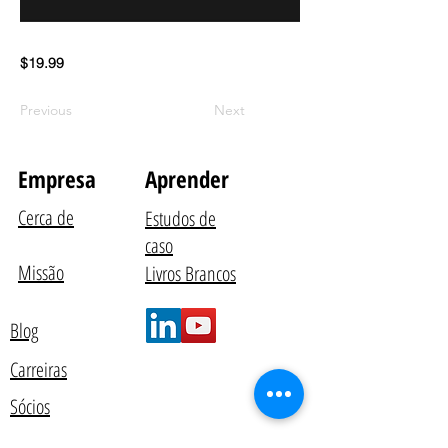
$19.99
Previous
Next
Empresa
Aprender
Cerca de
Estudos de
caso
Missão
Livros Brancos
Blog
Carreiras
Sócios
Contate-Nos