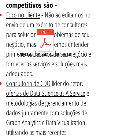
competitivos são -
Foco no cliente
-
Não acreditamos no
envio de um exército de consultores
para solucionar os problemas de seu
negócio, mas prometemos entender
primeiro os desafios de seu negócio e
AlyData_Capability_Stmt.pdf
fornecer os serviços e soluções mais
adequados.
Consultoria de CDO
líder do setor,
ofertas de Data Science as A Service
e
metodologias de gerenciamento de
dados
juntamente com soluções de
Graph Analytics e Data Visualization,
utilizando as mais recentes