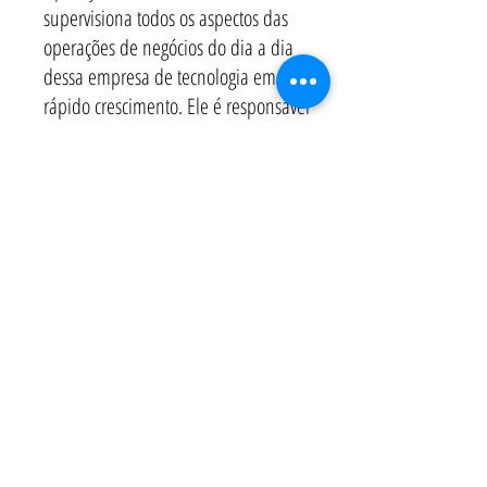
supervisiona todos os aspectos das
operações de negócios do dia a dia
dessa empresa de tecnologia em
rápido crescimento. Ele é responsável
por trabalhar com a equipe de
liderança em toda a empresa para
implementar a visão do CEO. Ele
trabalha muito para promover alta
qualidade, produtividade consistente e
estratégias bem-sucedidas para ajudar
a cumprir os objetivos da Loci.
Eric oferece um histórico excepcional de
sucesso no gerenciamento de
operações corporativas, departamentos
de tecnologia, programas e projetos,
com especialização em criptomoeda e