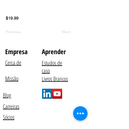
$19.99
Previous
Next
Empresa
Aprender
Cerca de
Estudos de
caso
Missão
Livros Brancos
Blog
Carreiras
Sócios
Contate-Nos